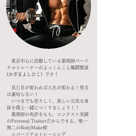
東京中心に活動している薬剤師パーソ
ナルトレーナーのよっくんこと
風間賢彦
(かざまよしひこ）
です！​
見た目が変われば人生が変わる！努力
は裏切らない！
いつまでも若々しく、美しい元気な身
体を僕と一緒につくりましょう！！
薬剤師の免許をもち、コンテスト実績
のPersonal Trainerだからできる、唯一
無二のBodyMake術
☆パーソナルトレーニング